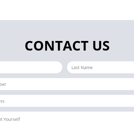
CONTACT US