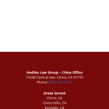
Hedtke Law Group – Chino Office
15338 Central Ave, Chino, CA 91710
Phone:
(909) 457-0183
Areas Served
Chino, CA
Chino Hills, CA
Eastvale, CA