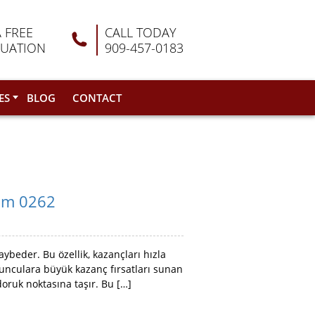
A FREE
CALL TODAY
LUATION
909-457-0183
ES
BLOG
CONTACT
com 0262
ybeder. Bu özellik, kazançları hızla
oyunculara büyük kazanç fırsatları sunan
 doruk noktasına taşır. Bu […]