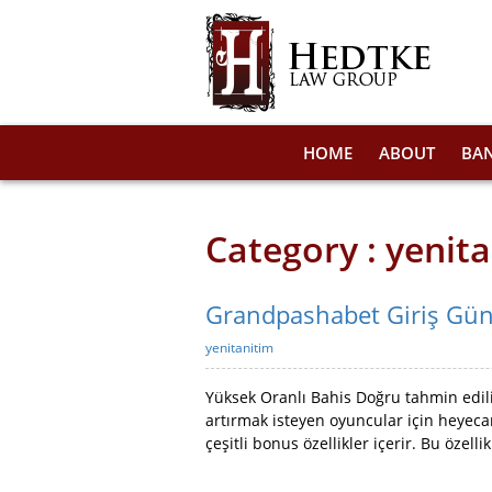
HOME
ABOUT
BA
Category : yenit
Grandpashabet Giriş Gün
yenitanitim
Yüksek Oranlı Bahis Doğru tahmin edilir
artırmak isteyen oyuncular için heyecan 
çeşitli bonus özellikler içerir. Bu özel