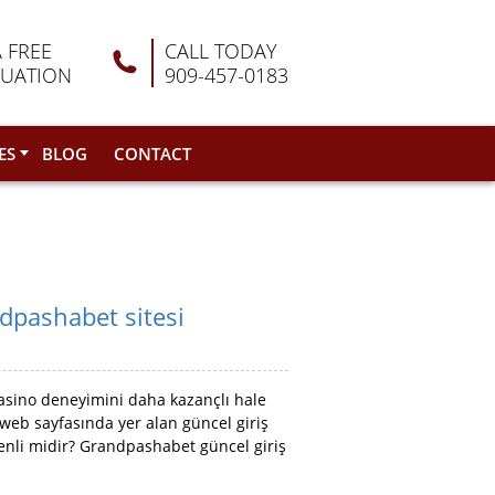
A FREE
CALL TODAY
LUATION
909-457-0183
ES
BLOG
CONTACT
dpashabet sitesi
casino deneyimini daha kazançlı hale
web sayfasında yer alan güncel giriş
venli midir? Grandpashabet güncel giriş