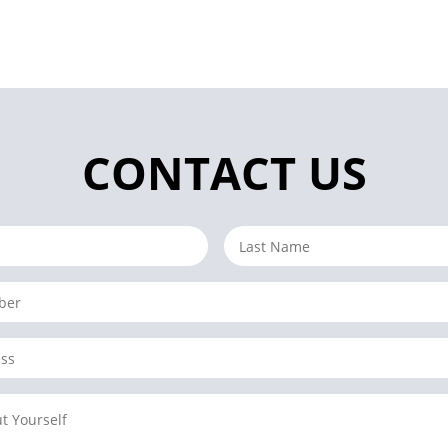
CONTACT US