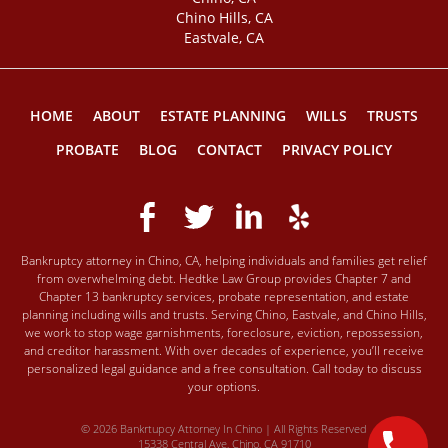
Chino Hills, CA
Eastvale, CA
HOME
ABOUT
ESTATE PLANNING
WILLS
TRUSTS
PROBATE
BLOG
CONTACT
PRIVACY POLICY
Bankruptcy attorney in Chino, CA, helping individuals and families get relief
from overwhelming debt. Hedtke Law Group provides Chapter 7 and
Chapter 13 bankruptcy services, probate representation, and estate
planning including wills and trusts. Serving Chino, Eastvale, and Chino Hills,
we work to stop wage garnishments, foreclosure, eviction, repossession,
and creditor harassment. With over decades of experience, you’ll receive
personalized legal guidance and a free consultation. Call today to discuss
your options.
© 2026 Bankrtupcy Attorney In Chino | All Rights Reserved
15338 Central Ave, Chino, CA 91710