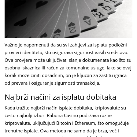
Važno je napomenuti da su svi zahtjevi za isplatu podložni
provjeri identiteta, što osigurava sigurnost vaših sredstava.
Ova provjera može uključivati slanje dokumenata kao što su
osobna iskaznica ili račun za komunalne usluge. Iako se ovaj
korak može činiti dosadnim, on je ključan za zaštitu igrača
od prevara i osiguranje sigurnosti transakcija.
Najbrži načini za isplatu dobitaka
Kada tražite najbrži način isplate dobitaka, kriptovalute su
često najbolji izbor. Rabona Casino podržava razne
kriptovalute, uključujući Bitcoin i Ethereum, što omogućuje
trenutne isplate. Ova metoda ne samo da je brza, već i