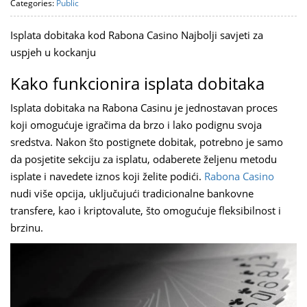
Categories:
Public
Isplata dobitaka kod Rabona Casino Najbolji savjeti za
uspjeh u kockanju
Kako funkcionira isplata dobitaka
Isplata dobitaka na Rabona Casinu je jednostavan proces
koji omogućuje igračima da brzo i lako podignu svoja
sredstva. Nakon što postignete dobitak, potrebno je samo
da posjetite sekciju za isplatu, odaberete željenu metodu
isplate i navedete iznos koji želite podići.
Rabona Casino
nudi više opcija, uključujući tradicionalne bankovne
transferе, kao i kriptovalute, što omogućuje fleksibilnost i
brzinu.