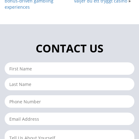
bonus-driven gambling
väljer du ett tryggt casino
»
experiences
CONTACT US