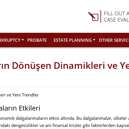
FILL OUT 
CASE EVA
NKRUPTCY
PROBATE
ESTATE PLANNING
OTHER SERVIC
rın Dönüşen Dinamikleri ve Ye
ri ve Yeni Trendler
arın Etkileri
ekonomik dalgalanmaların etkisi altında. Bu dalgalanmalar, ülkeler a
aki dengesizlikler ve ani finansal krizler gibi faktörlerden kaynak