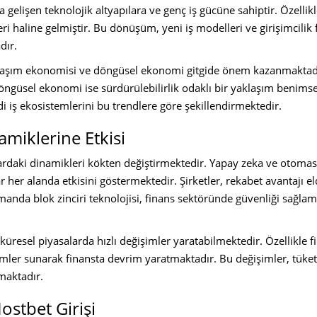
a gelişen teknolojik altyapılara ve genç iş gücüne sahiptir. Özellik
eri haline gelmiştir. Bu dönüşüm, yeni iş modelleri ve girişimcilik
dır.
laşım ekonomisi ve döngüsel ekonomi gitgide önem kazanmaktadı
 döngüsel ekonomi ise sürdürülebilirlik odaklı bir yaklaşım benim
 iş ekosistemlerini bu trendlere göre şekillendirmektedir.
amiklerine Etkisi
lardaki dinamikleri kökten değiştirmektedir. Yapay zeka ve otomas
r her alanda etkisini göstermektedir. Şirketler, rekabet avantajı el
manda blok zinciri teknolojisi, finans sektöründe güvenliği sağla
 küresel piyasalarda hızlı değişimler yaratabilmektedir. Özellikle f
ümler sunarak finansta devrim yaratmaktadır. Bu değişimler, tüketi
maktadır.
ostbet Girişi