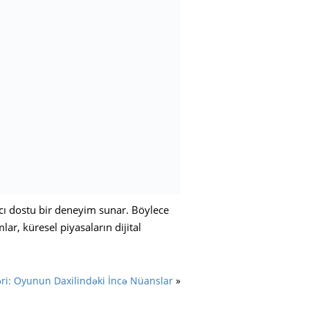
nıcı dostu bir deneyim sunar. Böylece
ar, küresel piyasaların dijital
əri: Oyunun Daxilindəki İncə Nüanslar
»