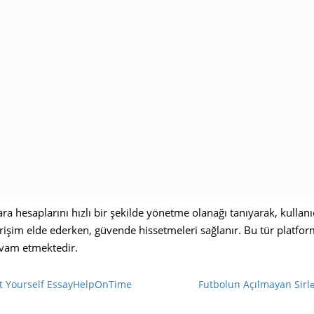
lara hesaplarını hızlı bir şekilde yönetme olanağı tanıyarak, kulla
rişim elde ederken, güvende hissetmeleri sağlanır. Bu tür platforml
vam etmektedir.
t Yourself EssayHelpOnTime
Futbolun Açılmayan Sirl