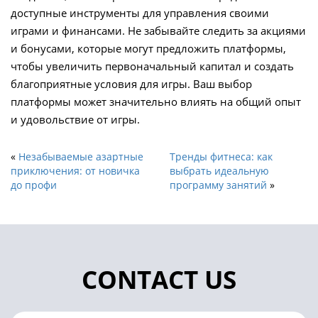
доступные инструменты для управления своими
играми и финансами. Не забывайте следить за акциями
и бонусами, которые могут предложить платформы,
чтобы увеличить первоначальный капитал и создать
благоприятные условия для игры. Ваш выбор
платформы может значительно влиять на общий опыт
и удовольствие от игры.
«
Незабываемые азартные
Тренды фитнеса: как
приключения: от новичка
выбрать идеальную
до профи
программу занятий
»
CONTACT US