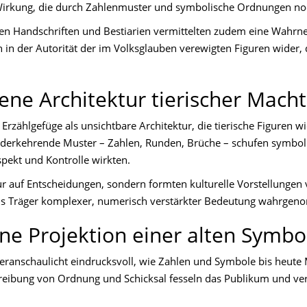
e Wirkung, die durch Zahlenmuster und symbolische Ordnungen noc
ichen Handschriften und Bestiarien vermittelten zudem eine Wah
ch in der Autorität der im Volksglauben verewigten Figuren wider
ene Architektur tierischer Macht
Erzählgefüge als unsichtbare Architektur, die tierische Figuren wie
ederkehrende Muster – Zahlen, Runden, Brüche – schufen symbol
pekt und Kontrolle wirkten.
r auf Entscheidungen, sondern formten kulturelle Vorstellungen
n als Träger komplexer, numerisch verstärkter Bedeutung wahrge
ne Projektion einer alten Symbo
eranschaulicht eindrucksvoll, wie Zahlen und Symbole bis heut
reibung von Ordnung und Schicksal fesseln das Publikum und ve