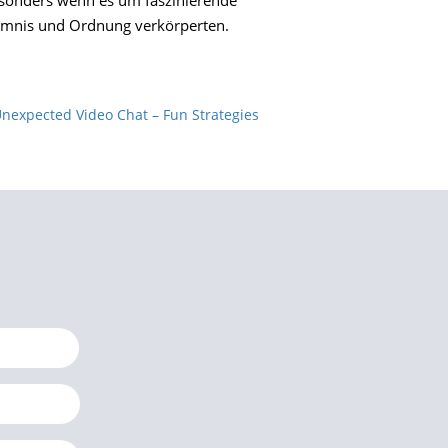
besonders wenn es um faszinierende
imnis und Ordnung verkörperten.
Unexpected Video Chat – Fun Strategies