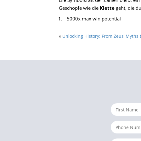
Die Symbolkraft der Zahlen bleibt ei
Geschöpfe wie die
Klette
geht, die d
5000x max win potential
«
Unlocking History: From Zeus’ Myths