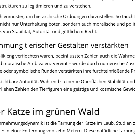
rukturen zu legitimieren und zu verstehen.
lenmuster, um hierarchische Ordnungen darzustellen. So tauch
nicht nur Unterhaltung boten, sondern auch moralische und polit
 von Stabilität, Autorität und göttlichem Recht.
mung tierischer Gestalten verstärkten
 eng verflochten waren, beeinflussten Zahlen auch die Wahrnehm
 und moralische Ambivalenz vereint – wurde durch numerische Zus
e oder symbolische Runden verstärkten ihre furchteinflößende P
ichtbare Autorität: Während steinerne Oberflächen Stabilität und
verliehen Zahlen den Tierfiguren eine geistige und kosmische Gewi
er Katze im grünen Wald
ahrnehmungsdynamik ist die Tarnung der Katze im Laub. Studien z
3 % in einer Entfernung von zehn Metern. Diese natürliche Tarnung